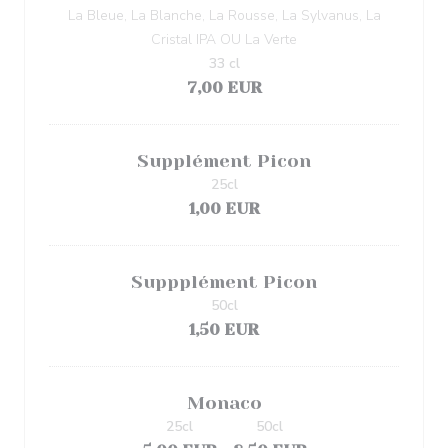
La Bleue, La Blanche, La Rousse, La Sylvanus, La
Cristal IPA OU La Verte
33 cl
7,00 EUR
Supplément Picon
25cl
1,00 EUR
Suppplément Picon
50cl
1,50 EUR
Monaco
25cl
50cl