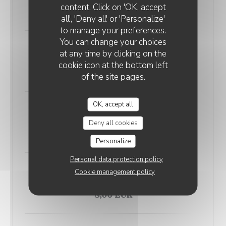
content. Click on 'OK, accept
8,00 EUR
all', 'Deny all' or 'Personalize'
to manage your preferences.
You can change your choices
Get 27 ou 31
at any time by clicking on the
6 cl
cookie icon at the bottom left
7,00 EUR
of the site pages.
OK, accept all
Bailey's
4 cl
Deny all cookies
7,00 EUR
Personalize
Personal data protection policy
Eau de vie de Mirabelle
Cookie management policy
4 cl
8,00 EUR