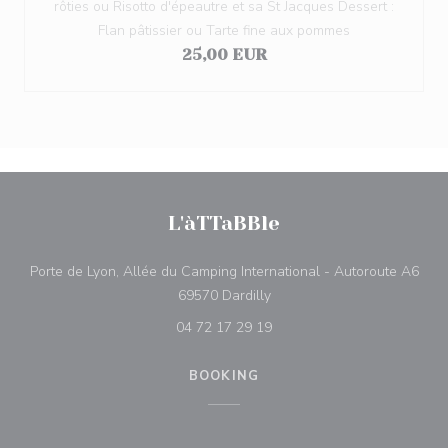
rôties ou Risotto d'épeautre et sa St Jacques Dessert :
Flan pâtissier ou Tarte fine aux pommes
25,00 EUR
L'àTTaBBle
Porte de Lyon, Allée du Camping International - Autoroute A6
((opens in a new window))
69570 Dardilly
04 72 17 29 19
BOOKING