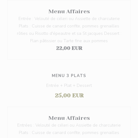
Menu Affaires
Entrée : Velouté de céleri ou Assiette de charcuterie
Plats : Cuisse de canard confite, pommes grenailles
rôties ou Risotto d'épeautre et sa St jacques Dessert :
Flan pâtissier ou Tarte fine aux pommes
22,00 EUR
MENU 3 PLATS
Entrée + Plat + Dessert
25,00 EUR
Menu Affaires
Entrées : Velouté de céleri ou Assiette de charcuterie
Plats : Cuisse de canard confite, pommes grenailles