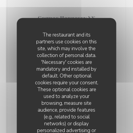
Cognac Hennessy VS
4 cl
10,00 EUR
The restaurant and its
partners use cookies on this
site, which may involve the
Calvados Drouin
collection of personal data.
4 cl
'Necessary' cookies are
10,00 EUR
mandatory and installed by
default. Other optional
cookies require your consent.
These optional cookies are
Armagnac Clé des Ducs ***
used to analyze your
4 cl
browsing, measure site
10,00 EUR
audience, provide features
(e.g., related to social
networks) or display
Cointreau
personalized advertising or
4 cl