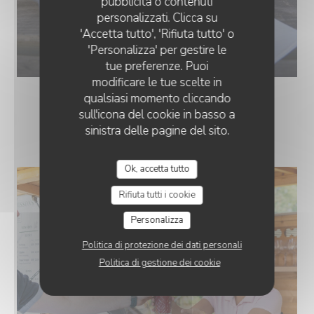
pubblicità o contenuti
personalizzati. Clicca su
'Accetta tutto', 'Rifiuta tutto' o
'Personalizza' per gestire le
tue preferenze. Puoi
modificare le tue scelte in
qualsiasi momento cliccando
sull'icona del cookie in basso a
BAR EXTÉRIEUR
sinistra delle pagine del sito.
Ok, accetta tutto
Rifiuta tutti i cookie
Personalizza
Politica di protezione dei dati personali
Politica di gestione dei cookie