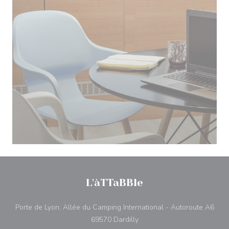
L'àTTaBBle
Porte de Lyon, Allée du Camping International - Autoroute A6
((apre una nuova finestra))
69570 Dardilly