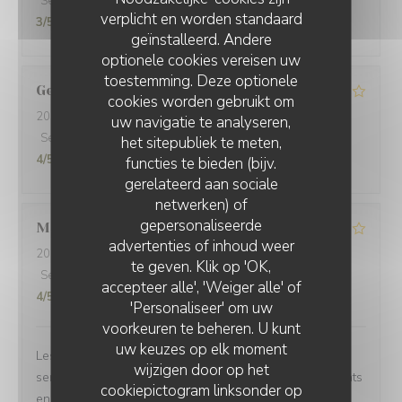
Service
:
3
/5
Atmosfeer
:
3
/5
Keuken
:
3
/5
Kwaliteit / Prijs
:
verplicht en worden standaard
3
/5
geïnstalleerd. Andere
optionele cookies vereisen uw
toestemming. Deze optionele
Geoffrey
B
cookies worden gebruikt om
2023-07-08
- 20:30 - Gasten 4
uw navigatie te analyseren,
Service
:
3
/5
Atmosfeer
:
3
/5
Keuken
:
4
/5
Kwaliteit / Prijs
:
het sitepubliek te meten,
4
/5
functies te bieden (bijv.
gerelateerd aan sociale
netwerken) of
gepersonaliseerde
Marine
L
advertenties of inhoud weer
2023-07-06
- 19:30 - Gasten 2
te geven. Klik op 'OK,
Service
:
2
/5
Atmosfeer
:
3
/5
Keuken
:
4
/5
Kwaliteit / Prijs
:
accepteer alle', 'Weiger alle' of
4
/5
'Personaliseer' om uw
voorkeuren te beheren. U kunt
uw keuzes op elk moment
Les plats sont très bons mais l empressement des
wijzigen door op het
serveurs est insupportable. Prend la commande des plats
cookiepictogram linksonder op
en même temps que les apéros (5 min après notre