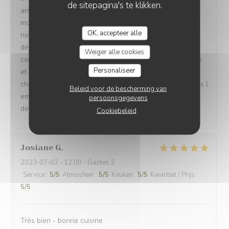
de sitepagina's te klikken.
arrivée) , la serveuse est venue 3 fois a notre table en
moins de 10 min pour prendre les desserts alors que
OK, accepteer alle
nous avions a peine fini notre plat et dont 1 fois nous a
dérangé en plein appel téléphonique, n hesitant pas a
Weiger alle cookies
couper notre conversation. Table débarrassée des plats
Personaliseer
et des verres pleins, on a du se lever pour aller les
chercher. Dommage parce que la cuisine est bonne mais l
Beleid voor de bescherming van
empressement des serveurs a gâché ce moment de
persoonsgegevens
détente.
Cookiebeleid
Josiane
G
2023-07-02
- 12:00 - Gasten 2
Service
:
5
/5
Atmosfeer
:
5
/5
Keuken
:
5
/5
Kwaliteit / Prijs
:
5
/5
Très bien - bonne cuisine