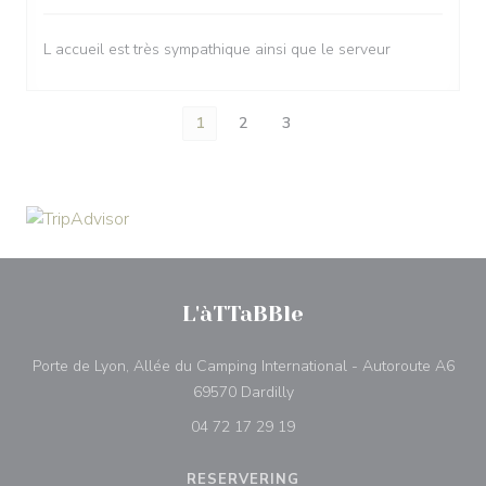
L accueil est très sympathique ainsi que le serveur
1
2
3
L'àTTaBBle
Porte de Lyon, Allée du Camping International - Autoroute A6
((opent in een nieuw venster
69570 Dardilly
04 72 17 29 19
RESERVERING